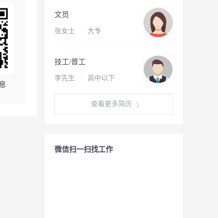
文员
张女士
·
大专
技工/普工
李先生
·
高中以下
息
查看更多简历
微信扫一扫找工作