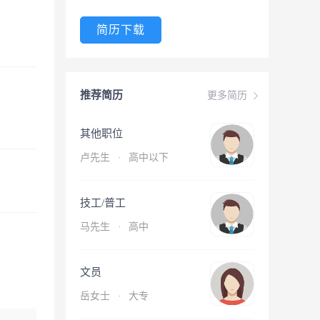
简历下载
推荐简历
更多简历
其他职位
卢先生
·
高中以下
技工/普工
马先生
·
高中
文员
岳女士
·
大专