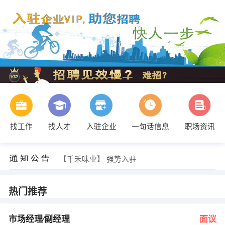
找工作
找人才
入驻企业
一句话信息
职场资讯
王梦松 发布 [前台文员 ] 招聘信息
【……】 强势入驻
【千禾味业】 强势入驻
【杨兆容】 强势入驻
【阆中海聚商业管理有限公司】 强势入驻
【A】 强势入驻
热门推荐
发布 [市场经理∕副经理 ] 招聘信息
吕亮 发布 [机器人应用工程师 ] 招聘信息
罗欣 发布 [机械维修 ] 招聘信息
市场经理∕副经理
面议