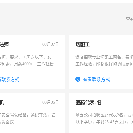
查
洁师
08月07日
切配工
洁师。要求：50周岁以下、女
饭店招聘专业切配工两名，要
利索，月薪4000+，工作轻松，
工作经验，能够很好的协助厨
活，不需坐班，适合宝妈、全职
作。包吃住，每月有公休，工资35
。
4500。
看联系方式
查看联系方式
机
08月06日
医药代表2名
车安全驾驶经验，遵纪守法，管
基因公司招聘医药代表2名，要
薪资面议
以下学历，年龄25-45岁之间，
可，需要具有营销经验，从事