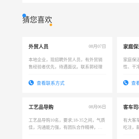
猜您喜欢
外贸人员
08月07日
家庭保
本地企业，现招聘外贸人员，有外贸销
家庭保
售经验者优先，待遇面议。联系郭经理
性、干净
时间灵
太太等
查看联系方式
查
工艺品导购
08月06日
客车司
工艺品导购10名，要求;18-35之间，气质
有大客
佳，沟通能力强，有团队合作精神，有
吃注，
上进心，有工作经验者优先！