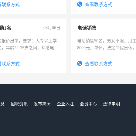
表或者有医学资质的优先，底薪
看联系方式
查看联系方式
交五险。
勤1名
08月06日
电话销售
险报价出单，要求：大专以上学
电话销售50名，男女不限，月工资
，年龄22-35岁之间，熟悉电脑
8000元，单休，法定节假日休
工作态度认真，具有团队精神，
-3个月，转正后交纳五险，
看联系方式
查看联系方式
信息
招聘资讯
发布简历
企业入驻
会员中心
法律申明
们