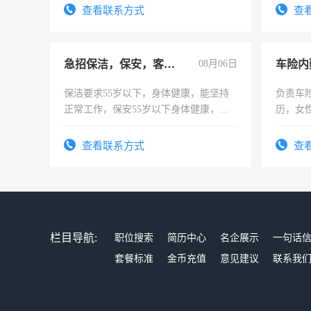
查看联系方式
查
急招保洁，保安，客服，工程
08月06日
车险内
保洁要求55岁以下，身体健康，能坚持
负责车
正常工作，保安55岁以下身体健康，有
历，女性
责任心形象端庄，遵纪守法，无犯罪记
操作，
录，客服要求45岁以下高中以上文化，
试用期1
查看联系方式
查
懂电脑工作认真，性格开朗有良好沟通
能力，工程，懂水电维修。
栏目导航:
职位搜索
简历中心
名企展示
一句话
套餐标准
金币充值
意见建议
联系我