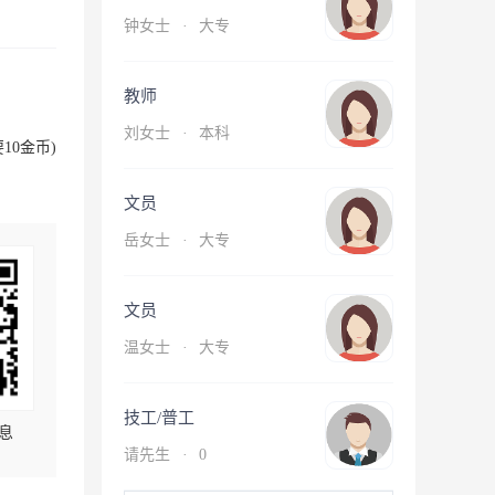
钟女士
·
大专
教师
刘女士
·
本科
10金币)
文员
岳女士
·
大专
文员
温女士
·
大专
技工/普工
息
请先生
·
0